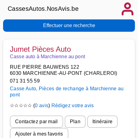
CassesAutos.NosAvis.be
Effectuer une recherche
Jumet Pièces Auto
Casse auto à Marchienne au pont
RUE PIERRE BAUWENS 122
6030 MARCHIENNE-AU-PONT (CHARLEROI)
071 31 55 59
Casse Auto, Pièces de rechange à Marchienne au
pont
☆
☆
☆
☆
☆
(
0 avis
)
Rédigez votre avis
Contactez par mail
Plan
Itinéraire
Ajouter à mes favoris