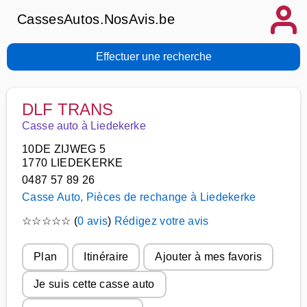
CassesAutos.NosAvis.be
Effectuer une recherche
DLF TRANS
Casse auto à Liedekerke
10DE ZIJWEG 5
1770 LIEDEKERKE
0487 57 89 26
Casse Auto, Pièces de rechange à Liedekerke
☆
☆
☆
☆
☆
(
0 avis
)
Rédigez votre avis
Plan
Itinéraire
Ajouter à mes favoris
Je suis cette casse auto