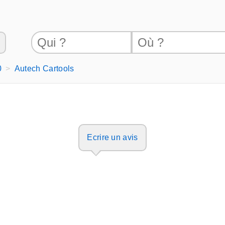
0
Autech Cartools
Ecrire un avis