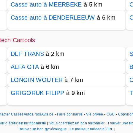
Casse auto à MEERBEKE
à 5 km
C
Casse auto à DENDERLEEUW
à 6 km
C
tech Cartools
DLF TRANS
à 2 km
S
ALFA GTA
à 6 km
B
LONGIN WOUTER
à 7 km
C
GRIGORUK FILIPP
à 9 km
tacter CassesAutos.NosAvis.be
-
Faire connaitre
-
Vie privée
-
CGU
-
Copyrigh
ur diététicien nutritionniste
|
Vous cherchez un bon ferronnier
|
Trouver une f
Trouver un bon gynécologue
|
Le meilleur médecin ORL
|