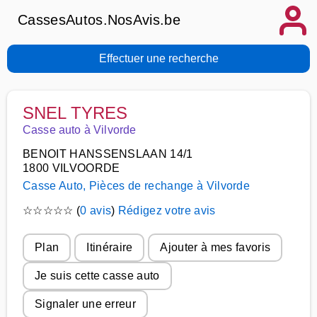
CassesAutos.NosAvis.be
Effectuer une recherche
SNEL TYRES
Casse auto à Vilvorde
BENOIT HANSSENSLAAN 14/1
1800 VILVOORDE
Casse Auto, Pièces de rechange à Vilvorde
☆
☆
☆
☆
☆
(
0 avis
)
Rédigez votre avis
Plan
Itinéraire
Ajouter à mes favoris
Je suis cette casse auto
Signaler une erreur