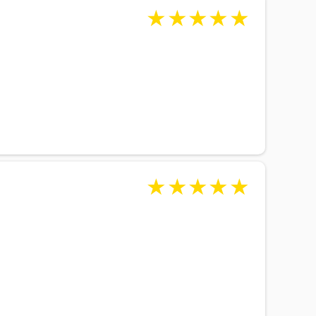
★
★
★
★
★
★
★
★
★
★