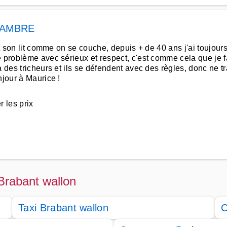
SAMBRE
it son lit comme on se couche, depuis + de 40 ans j'ai toujour
problème avec sérieux et respect, c'est comme cela que je fais 
a des tricheurs et ils se défendent avec des règles, donc ne 
njour à Maurice !
 les prix
 Brabant wallon
Taxi Brabant wallon
C