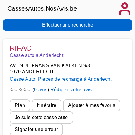
CassesAutos.NosAvis.be
Effectuer une recherche
RIFAC
Casse auto à Anderlecht
AVENUE FRANS VAN KALKEN 9/8
1070 ANDERLECHT
Casse Auto, Pièces de rechange à Anderlecht
☆
☆
☆
☆
☆
(
0 avis
)
Rédigez votre avis
Plan
Itinéraire
Ajouter à mes favoris
Je suis cette casse auto
Signaler une erreur