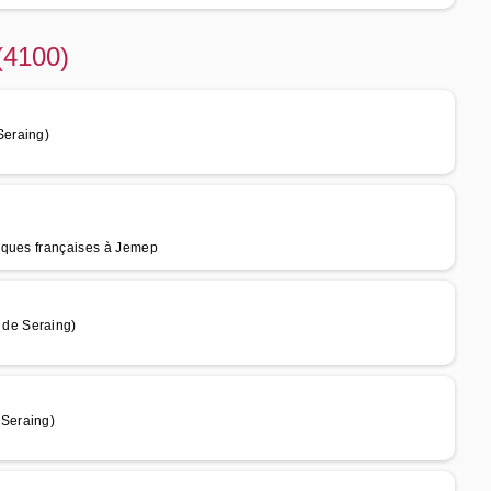
(4100)
Seraing)
rques françaises à Jemep
de Seraing)
Seraing)