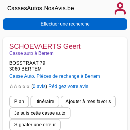
CassesAutos.NosAvis.be
Effectuer une recherche
SCHOEVAERTS Geert
Casse auto à Bertem
BOSSTRAAT 79
3060 BERTEM
Casse Auto, Pièces de rechange à Bertem
☆
☆
☆
☆
☆
(
0 avis
)
Rédigez votre avis
Plan
Itinéraire
Ajouter à mes favoris
Je suis cette casse auto
Signaler une erreur