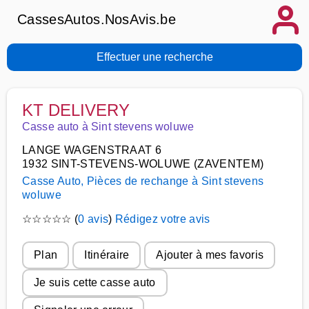
CassesAutos.NosAvis.be
Effectuer une recherche
KT DELIVERY
Casse auto à Sint stevens woluwe
LANGE WAGENSTRAAT 6
1932 SINT-STEVENS-WOLUWE (ZAVENTEM)
Casse Auto, Pièces de rechange à Sint stevens
woluwe
☆
☆
☆
☆
☆
(
0 avis
)
Rédigez votre avis
Plan
Itinéraire
Ajouter à mes favoris
Je suis cette casse auto