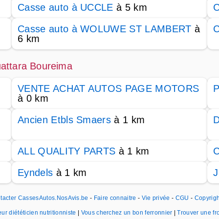
Casse auto à UCCLE
à 5 km
C
Casse auto à WOLUWE ST LAMBERT
à
C
6 km
uattara Boureima
VENTE ACHAT AUTOS PAGE MOTORS
à 0 km
Ancien Etbls Smaers
à 1 km
D
ALL QUALITY PARTS
à 1 km
C
Eyndels
à 1 km
J
tacter CassesAutos.NosAvis.be
-
Faire connaitre
-
Vie privée
-
CGU
-
Copyrigh
ur diététicien nutritionniste
|
Vous cherchez un bon ferronnier
|
Trouver une f