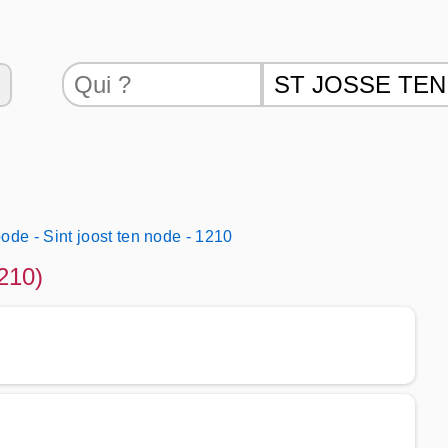
oode - Sint joost ten node - 1210
210)