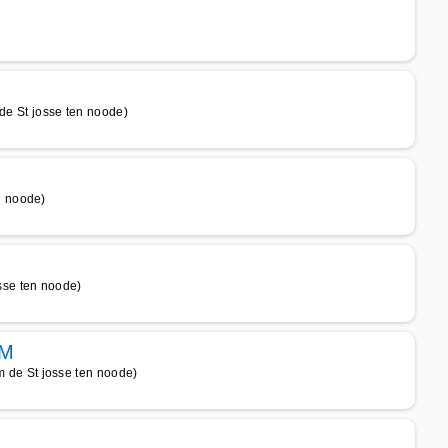
 St josse ten noode)
n noode)
se ten noode)
UM
de St josse ten noode)