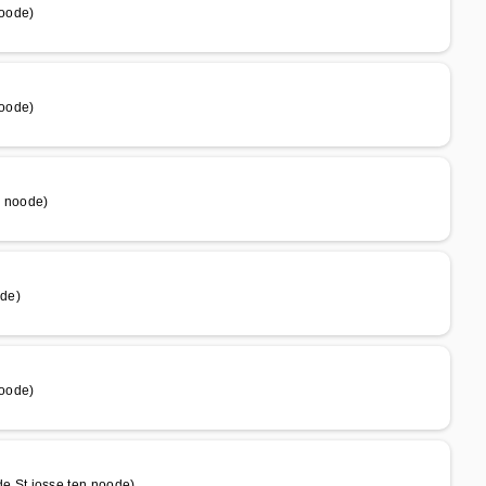
noode)
noode)
 noode)
ode)
noode)
 St josse ten noode)