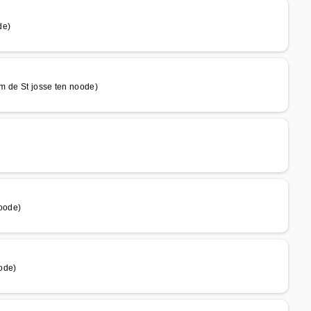
de)
e St josse ten noode)
oode)
ode)