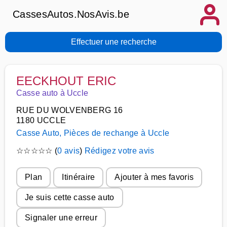
CassesAutos.NosAvis.be
Effectuer une recherche
EECKHOUT ERIC
Casse auto à Uccle
RUE DU WOLVENBERG 16
1180 UCCLE
Casse Auto, Pièces de rechange à Uccle
☆
☆
☆
☆
☆
(
0 avis
)
Rédigez votre avis
Plan
Itinéraire
Ajouter à mes favoris
Je suis cette casse auto
Signaler une erreur