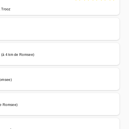
 Trooz
 (à 4 km de Romsee)
Romsee)
de Romsee)