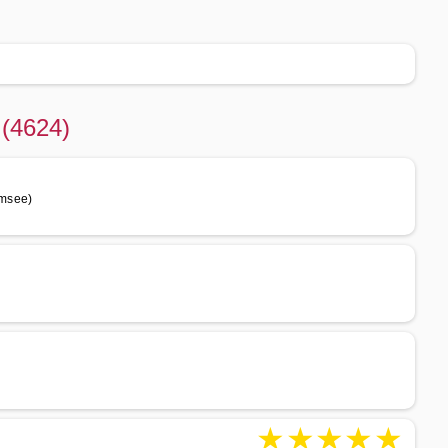
 (4624)
msee)
★
★
★
★
★