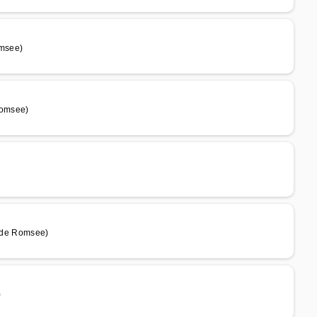
msee)
omsee)
 de Romsee)
)