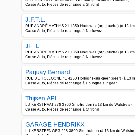
Casse Auto, Pièces de rechange à St trond
J.F.T.L.
RUE ANDRÉ MATHYS 21 1350 Noduwez (orp-jauche) (à 13 km 
Casse Auto, Pièces de rechange à Noduwez
JFTL
RUE ANDRÉ MATHYS 21 1350 Noduwez (orp-jauche) (à 13 km 
Casse Auto, Pièces de rechange à Noduwez
Paquay Bernard
RUE DE HOLLOGNE 41 4250 Hollogne-sur-geer (geer) (à 13 k
Casse Auto, Pièces de rechange à Hollogne sur geer
Thijsen API
LUIKERSTRAAT 278 3800 Sint-truiden (à 13 km de Walsbets)
Casse Auto, Pièces de rechange à St trond
GARAGE HENDRIKX
LUIKERSTEENWEG 228 3800 Sint-truiden (à 13 km de Walsbet