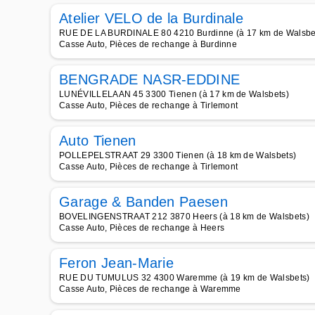
Atelier VELO de la Burdinale
RUE DE LA BURDINALE 80 4210 Burdinne (à 17 km de Walsbe
Casse Auto, Pièces de rechange à Burdinne
BENGRADE NASR-EDDINE
LUNÉVILLELAAN 45 3300 Tienen (à 17 km de Walsbets)
Casse Auto, Pièces de rechange à Tirlemont
Auto Tienen
POLLEPELSTRAAT 29 3300 Tienen (à 18 km de Walsbets)
Casse Auto, Pièces de rechange à Tirlemont
Garage & Banden Paesen
BOVELINGENSTRAAT 212 3870 Heers (à 18 km de Walsbets)
Casse Auto, Pièces de rechange à Heers
Feron Jean-Marie
RUE DU TUMULUS 32 4300 Waremme (à 19 km de Walsbets)
Casse Auto, Pièces de rechange à Waremme