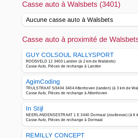
Casse auto à Walsbets (3401)
Aucune casse auto à Walsbets
Casse auto à proximité de Walsbet
GUY COLSOUL RALLYSPORT
ROOSVELD 12 3400 Landen (à 2 km de Walsbets)
Casse Auto, Pièces de rechange à Landen
AgimCoding
TRULSTRAAT 5/3404 3404 Attenhoven (landen) (à 3 km de Wal
Casse Auto, Pièces de rechange à Attenhoven
In Stijl
NEERLANDENSESTRAAT 1 E 3440 Dormaal (zoutleeuw) (à 6 k
Casse Auto, Pièces de rechange à Dormaal
REMILLY CONCEPT