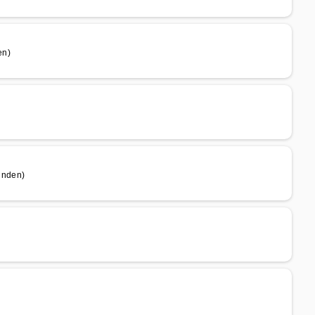
en)
inden)