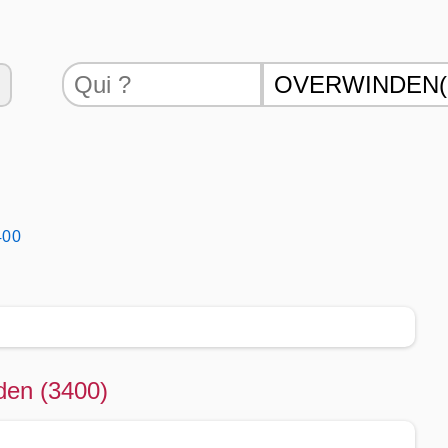
400
den (3400)