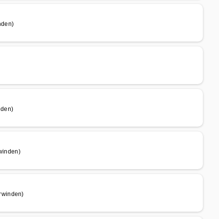
nden)
nden)
winden)
rwinden)