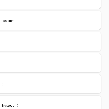
Brussegem)
)
em)
e Brussegem)