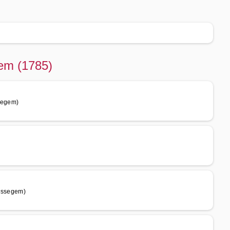
em (1785)
segem)
ussegem)