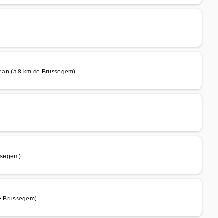
an (à 8 km de Brussegem)
ssegem)
e Brussegem)