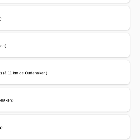
)
ken)
 (à 11 km de Oudenaken)
enaken)
n)