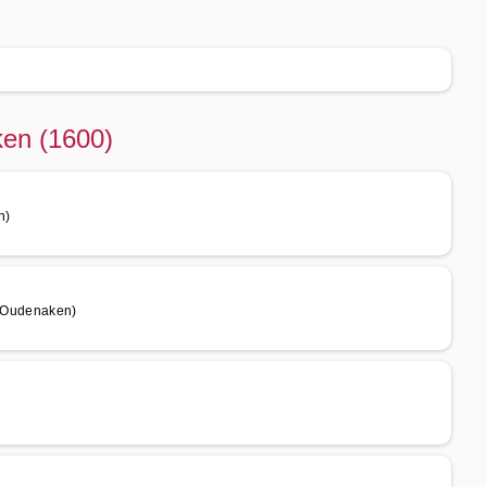
ken (1600)
n)
 Oudenaken)